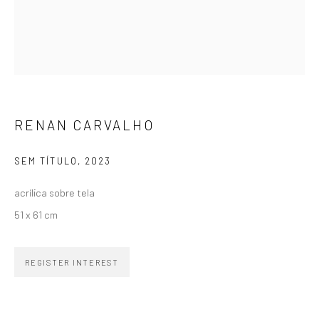
SIGNUP
RENAN CARVALHO
ZIPPER GALERIA
SEM TÍTULO
,
2023
R. Estados Unidos, 1494
Jardim America, 01427-001
acrílica sobre tela
São Paulo - Brasil
51 x 61 cm
SUBSCRIBE
REGISTER INTEREST
Substack
CONTACT