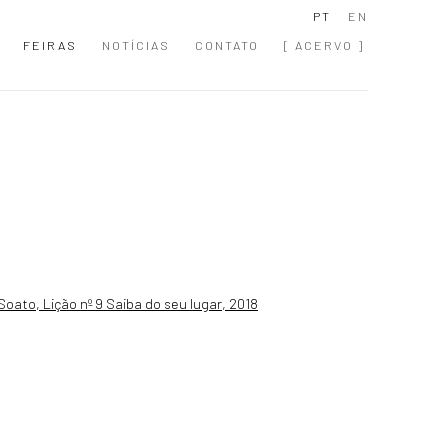
PT
EN
FEIRAS
NOTÍCIAS
CONTATO
[ ACERVO ]
 following image in a popup: