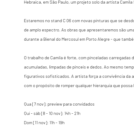
Hebraica, em São Paulo, um projeto solo da artista Camila
Estaremos no stand C 06 com novas pinturas que se desd
de amplo espectro. As obras que apresentaremos são uma
durante a Bienal do Mercosul em Porto Alegre - que tamb
O trabalho de Camila é forte, com pinceladas carregadas d
acumuladas, limpadas de pinceis e dedos. Ao mesmo temp
figurativos sofisticados. A artista força a convivência da 
com o propósito de romper qualquer hierarquia que possa 
Qua [7 nov]: preview para convidados
Qui - sáb [8 - 10 nov]: 14h - 21h
Dom [11 nov]: 11h - 19h