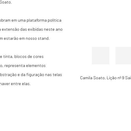
 Soato.
obram em uma plataforma política
 extensão das exibidas neste ano
ém estarão em nosso stand.
e tinta, blocos de cores
o, representa elementos
abstração e da figuração nas telas
Camila Soato
,
Lição nº 9 Sa
haver entre elas.