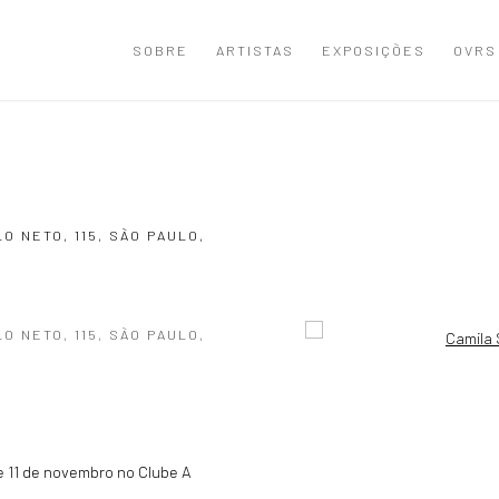
SOBRE
ARTISTAS
EXPOSIÇÕES
OVRS
O NETO, 115, SÃO PAULO,
O NETO, 115, SÃO PAULO,
Open a larger version of the
e 11 de novembro no Clube A