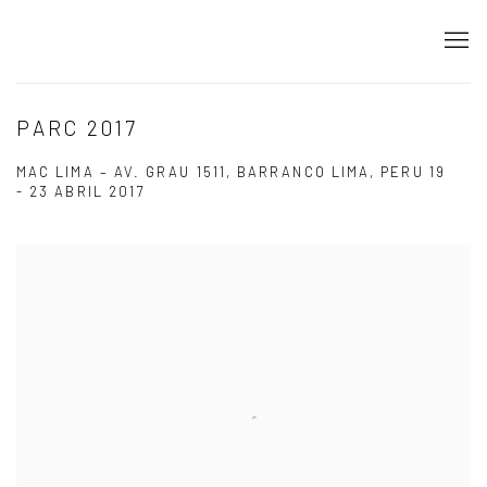
PARC 2017
MAC LIMA – AV. GRAU 1511, BARRANCO LIMA, PERU
19
- 23 ABRIL 2017
Open a larger version of the following image in a popup: