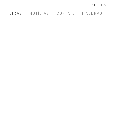
PT
EN
FEIRAS
NOTÍCIAS
CONTATO
[ ACERVO ]
 following image in a popup: