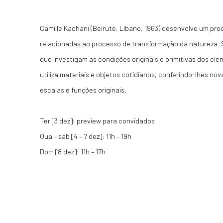
Camille Kachani (Beirute, Líbano, 1963) desenvolve um pro
relacionadas ao processo de transformação da natureza. S
que investigam as condições originais e primitivas dos el
utiliza materiais e objetos cotidianos, conferindo-lhes no
escalas e funções originais.
Ter [3 dez]: preview para convidados
Qua – sáb [4 – 7 dez]: 11h – 19h
Dom [8 dez]: 11h – 17h