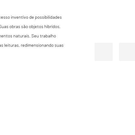
cesso inventivo de possibilidades
uas obras são objetos híbridos,
ementos naturais. Seu trabalho
vas leituras, redimensionando suas