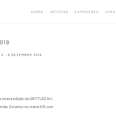
SOBRE
ARTISTAS
EXPOSIÇÕES
OVRS
019
L
3 - 8 DEZEMBRO 2019
Open a larger version of the
na oitava edição da UNTITLED Art,
órida. Estamos no stand A15 com