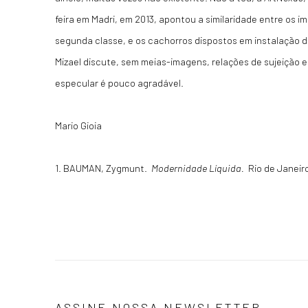
feira em Madri, em 2013, apontou a similaridade entre os im
segunda classe, e os cachorros dispostos em instalação do 
Mizael discute, sem meias-imagens, relações de sujeição e
especular é pouco agradável.
Mario Gioia
1. BAUMAN, Zygmunt.
Modernidade Líquida.
Rio de Janeiro
ASSINE NOSSA NEWSLETTER