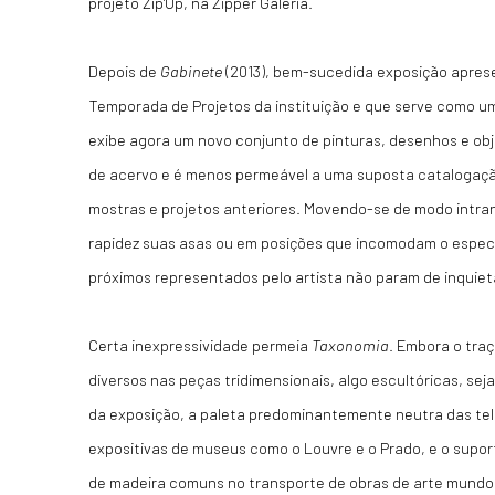
projeto Zip'Up, na Zipper Galeria.
Depois de
Gabinete
(2013), bem-sucedida exposição apres
Temporada de Projetos da instituição e que serve como um 
exibe agora um novo conjunto de pinturas, desenhos e obj
de acervo e é menos permeável a uma suposta catalogaç
mostras e projetos anteriores. Movendo-se de modo intra
rapidez suas asas ou em posições que incomodam o espec
próximos representados pelo artista não param de inquiet
Certa inexpressividade permeia
Taxonomia
. Embora o tra
diversos nas peças tridimensionais, algo escultóricas, s
da exposição, a paleta predominantemente neutra das tel
expositivas de museus como o Louvre e o Prado, e o supo
de madeira comuns no transporte de obras de arte mundo 