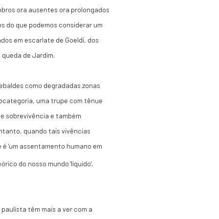
mbros ora ausentes ora prolongados
os do que podemos considerar um
ados em escarlate de Goeldi, dos
m queda de Jardim.
rrebaldes como degradadas zonas
ubcategoria, uma trupe com tênue
a de sobrevivência e também
ntanto, quando tais vivências
ade é 'um assentamento humano em
eórico do nosso mundo 'líquido',
a paulista têm mais a ver com a