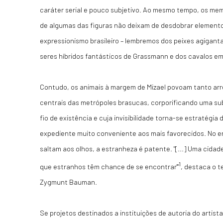
caráter serial e pouco subjetivo. Ao mesmo tempo, os me
de algumas das figuras não deixam de desdobrar element
expressionismo brasileiro – lembremos dos peixes agigant
seres híbridos fantásticos de Grassmann e dos cavalos e
Contudo, os animais à margem de Mizael povoam tanto a
centrais das metrópoles brasucas, corporificando uma s
fio de existência e cuja invisibilidade torna-se estratégi
expediente muito conveniente aos mais favorecidos. No e
saltam aos olhos, a estranheza é patente. "[...] Uma cid
1
que estranhos têm chance de se encontrar'"
, destaca o t
Zygmunt Bauman.
Se projetos destinados a instituições de autoria do artist