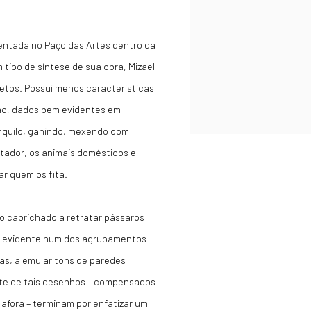
entada no Paço das Artes dentro da
tipo de síntese de sua obra, Mizael
etos. Possui menos características
ão, dados bem evidentes em
nquilo, ganindo, mexendo com
tador, os animais domésticos e
ar quem os fita.
ço caprichado a retratar pássaros
eja evidente num dos agrupamentos
as, a emular tons de paredes
rte de tais desenhos – compensados
afora – terminam por enfatizar um