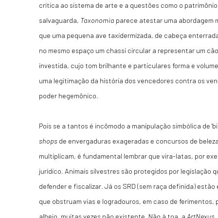
crítica ao sistema de arte e a questões como o patrimônio
salvaguarda,
Taxonomia
parece atestar uma abordagem ma
que uma pequena ave taxidermizada, de cabeça enterrada
no mesmo espaço um chassi circular a representar um cão
investida, cujo tom brilhante e particulares forma e volu
uma legitimação da história dos vencedores contra os venc
poder hegemônico.
Pois se a tantos é incômodo a manipulação simbólica de 'b
shops
de envergaduras exageradas e concursos de beleza
multiplicam, é fundamental lembrar que vira-latas, por e
jurídico. Animais silvestres são protegidos por legislaçã
defender e fiscalizar. Já os SRD (sem raça definida) estão
que obstruam vias e logradouros, em caso de ferimentos
alheio, muitas vezes não existente. Não à toa, a
ArtNexus
,