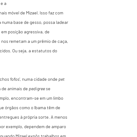
 e a
is móvel de Mizael. Isso faz com
 numa base de gesso, possa ladear
 em posição agressiva, de
me nos remetam a um prêmio de caça,
idos. Ou seja, a estatutos do
ichos fofos', numa cidade onde
pet
 de animais de
pedigree
se
xemplo, encontram-se em um limbo
o que órgãos como o Ibama têm de
 entregues à própria sorte. A menos
, por exemplo, dependem de amparo
 quando Mizael expôs trabalhos em