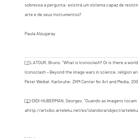
sobrevoa a pergunta: existirá um sistema capaz de resistir 
arte e de seus instrumentos?
Paula Alzugaray
[1]
LATOUR, Bruno. “What is Iconoclash? Or is there a world
Iconoclash – Beyond the image wars in science, religion a
Peter Weibel. Karlsruhe: ZKM Center for Art and Media, 20
[2]
-DIDI-HUBERMAN, Georges. “Quando as imagens tocam o 
ahttp://artxibo.arteleku.net/es/islandora/object/artele