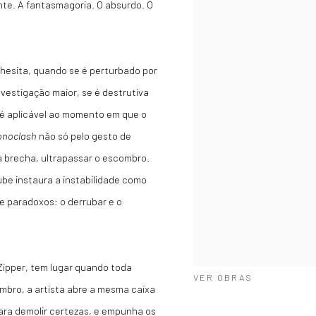
nte. A fantasmagoria. O absurdo. O
hesita, quando se é perturbado por
vestigação maior, se é destrutiva
 é aplicável ao momento em que o
onoclash
não só pelo gesto de
a brecha, ultrapassar o escombro.
ube instaura a instabilidade como
e paradoxos: o derrubar e o
 Zipper, tem lugar quando toda
VER OBRAS
mbro, a artista abre a mesma caixa
ara demolir certezas, e empunha os