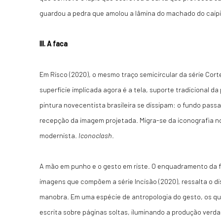
guardou a pedra que amolou a lâmina do machado do caipi
III. A faca
Em Risco (2020), o mesmo traço semicircular da série Cor
superfície implicada agora é a tela, suporte tradicional da 
pintura novecentista brasileira se dissipam: o fundo passa
recepção da imagem projetada. Migra-se da iconografia n
modernista.
Iconoclash
.
A mão em punho e o gesto em riste. O enquadramento da fa
imagens que compõem a série Incisão (2020), ressalta o d
manobra. Em uma espécie de antropologia do gesto, os qu
escrita sobre páginas soltas, iluminando a produção verd