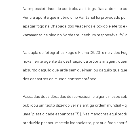
Na impossibilidade do controle, as fotografias ardem no c
Perícia aponta que incêndio no Pantanal foi provocado p
apagar fogo na Chapada dos Veadeiros é tóxico e efeito 
vazamento de óleo no Nordeste, nenhum responsável foi i
Na dupla de fotografias Fogo e Flama (2020) e no vídeo Fo
novamente agente da destruição da própria imagem, queima
absurdo daquilo que arde sem queimar, ou daquilo que qu
dos desastres do mundo contemporâneo.
Passadas duas décadas de
Iconoclash
e alguns meses sob
publicou um texto dizendo ver na antiga ordem mundial – 
uma “plasticidade espantosa”
[5]
. Nas manobras aqui produz
produzida por seu martelo iconoclasta, por sua faca sacrif