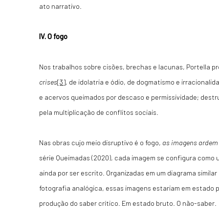
ato narrativo.
IV. O fogo
Nos trabalhos sobre cisões, brechas e lacunas, Portella pr
crises
[3]
, de idolatria e ódio, de dogmatismo e irracionalida
e acervos queimados por descaso e permissividade; destr
pela multiplicação de conflitos sociais.
Nas obras cujo meio disruptivo é o fogo,
as imagens ardem 
série Queimadas (2020), cada imagem se configura como u
ainda por ser escrito. Organizadas em um diagrama similar
fotografia analógica, essas imagens estariam em estado 
produção do saber crítico. Em estado bruto. O não-saber.