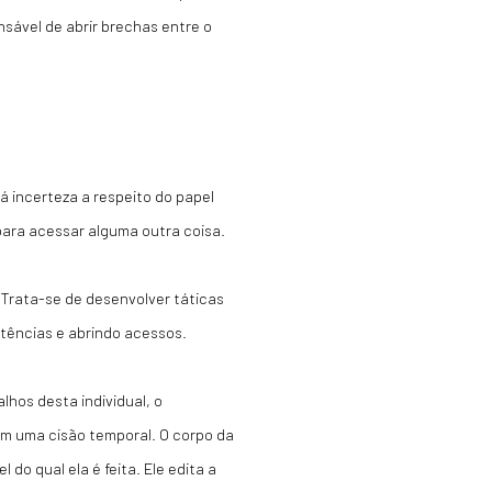
sável de abrir brechas entre o
á incerteza a respeito do papel
para acessar alguma outra coisa.
 Trata-se de desenvolver táticas
stências e abrindo acessos.
lhos desta individual, o
eram uma cisão temporal. O corpo da
 do qual ela é feita. Ele edita a