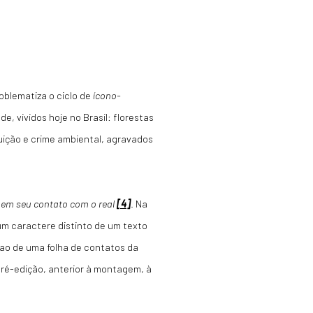
oblematiza o ciclo de
ícono-
de, vividos hoje no Brasil: florestas
uição e crime ambiental, agravados
em seu contato com o real
[4]
. Na
m caractere distinto de um texto
 ao de uma folha de contatos da
pré-edição, anterior à montagem, à