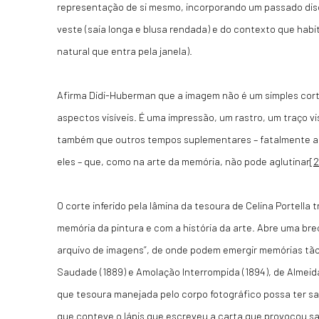
representação de si mesmo, incorporando um passado disc
veste (saia longa e blusa rendada) e do contexto que habit
natural que entra pela janela).
Afirma Didi-Huberman que a imagem não é um simples cor
aspectos visíveis. É uma impressão, um rastro, um traço v
também que outros tempos suplementares – fatalmente a
eles – que, como na arte da memória, não pode aglutinar
[2
O corte inferido pela lâmina da tesoura de Celina Portella
memória da pintura e com a história da arte. Abre uma bre
arquivo de imagens”, de onde podem emergir memórias tã
Saudade (1889) e Amolação Interrompida (1894), de Almei
que tesoura manejada pelo corpo fotográfico possa ter s
que conteve o lápis que escreveu a carta que provocou s