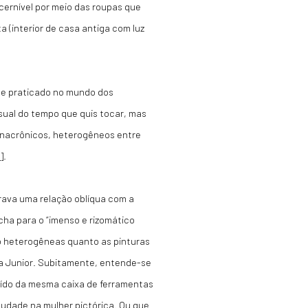
ernível por meio das roupas que
a (interior de casa antiga com luz
te praticado no mundo dos
isual do tempo que quis tocar, mas
nacrônicos, heterogêneos entre
]
.
 trava uma relação oblíqua com a
cha para o “imenso e rizomático
o heterogêneas quanto as pinturas
da Junior. Subitamente, entende-se
aído da mesma caixa de ferramentas
audade na mulher pictórica. Ou que