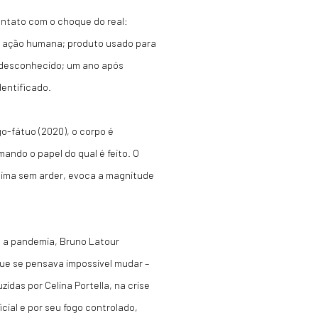
ontato com o choque do real:
or ação humana; produto usado para
é desconhecido; um ano após
dentificado.
go-fátuo (2020), o corpo é
ndo o papel do qual é feito. O
eima sem arder, evoca a magnitude
 a pandemia, Bruno Latour
que se pensava impossível mudar –
idas por Celina Portella, na crise
icial e por seu fogo controlado,