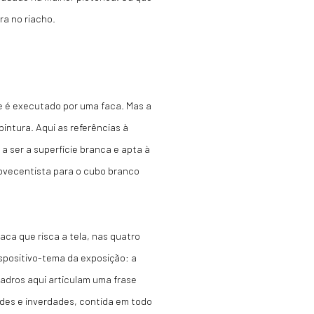
ra no riacho.
te é executado por uma faca. Mas a
pintura. Aqui as referências à
 a ser a superfície branca e apta à
ovecentista para o cubo branco
ca que risca a tela, nas quatro
ispositivo-tema da exposição: a
adros aqui articulam uma frase
ades e inverdades, contida em todo