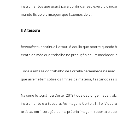
instrumentos que usará para continuar seu exercício incan
mundo físico e a imagem que fazemos dele.
II. A tesoura
Iconoclash
, continua Latour, é aquilo que ocorre quando h
exato da mão que trabalha na produção de um mediador, 
Toda a ênfase do trabalho de Portella permanece na mão.
que arremetem sobre os limites da matéria, testando resi
Na série fotográfica Corte (2019), que deu origem aos traba
instrumento é a tesoura. As imagens Corte I, II, II e IV op
artista, em interação com a própria imagem, recorta o papel