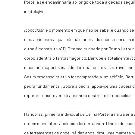
Portella se encaminharia ao longo de toda a década segui
ininteligível.
Iconoclash
é o momento em que não se sabe, é quando se 
uma ação para a qual não há maneira de saber, sem uma in
ou se é construtiva
[1]
. O termo cunhado por Bruno Latour
corpo adentra o fantasmagórico
.
Derrube é totalmente
ic
macular o suporte, mas de derrubar certezas, atravessar 
Se um processo criativo for comparado a um edifício, Derr
pedra fundamental. Sobre a pedra, apoia-se uma cadeia d
reparar; o inscrever e o apagar; o destruir e o reconciliar.
Manobras, primeira individual de Celina Portella na Galeria
ordem mundial estabelecida foi derrubada. Diante do esco
de ferramentas de onde, há dez anos, tirou uma marreta p