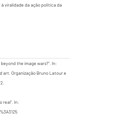
à viralidade da ação política da
 beyond the image wars?”. In:
nd art. Organização Bruno Latour e
02.
real”. In:
ku%3A3125