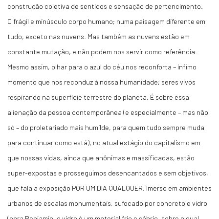
construção coletiva de sentidos e sensação de pertencimento.
O frágil e minúsculo corpo humano; numa paisagem diferente em
tudo, exceto nas nuvens. Mas também as nuvens estão em
constante mutação, e não podem nos servir como referência.
Mesmo assim, olhar para o azul do céu nos reconforta – ínfimo
momento que nos reconduz à nossa humanidade; seres vivos
respirando na superfície terrestre do planeta. É sobre essa
alienação da pessoa contemporânea (e especialmente – mas não
só – do proletariado mais humilde, para quem tudo sempre muda
para continuar como está), no atual estágio do capitalismo em
que nossas vidas, ainda que anônimas e massificadas, estão
super-expostas e prosseguimos desencantados e sem objetivos,
que fala a exposição POR UM DIA QUALQUER. Imerso em ambientes
urbanos de escalas monumentais, sufocado por concreto e vidro
(para Benjamin, o vidro é um material frio e sóbrio, sobre o qual