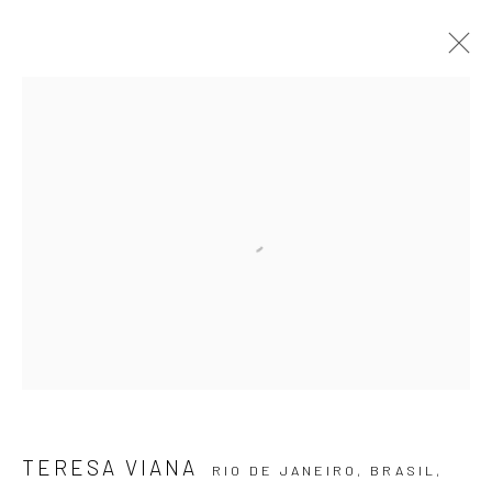
FRAGMENTOS DO INFINITO
TERESA VIANA
11 NOVEMBRO 2021 - 8 JANEIRO 2022
OBRAS
APRESENTAÇÃO
VISTAS DA EXPOSIÇÃO
VÍDEO
ASSINE NOSSA NEWSLETTER
Primeiro nome *
TERESA VIANA
RIO DE JANEIRO, BRASIL,