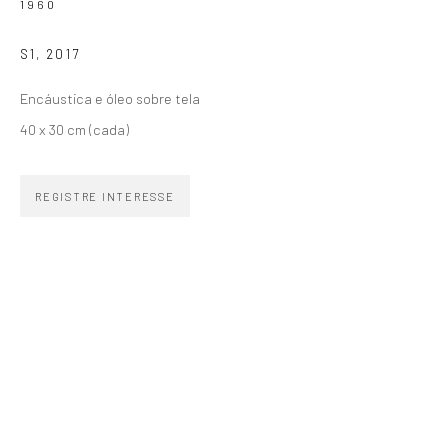
Email *
1960
S1
,
2017
SIGNUP
Encáustica e óleo sobre tela
40 x 30 cm (cada)
REGISTRE INTERESSE
ZIPPER GALERIA
R. Estados Unidos, 1494
Jardim America 01427-001
São Paulo - Brasil
INSCREVA-SE
Substack