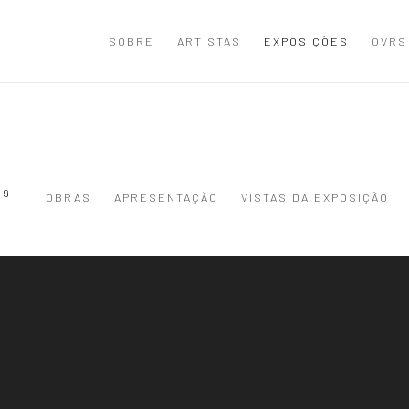
SOBRE
ARTISTAS
EXPOSIÇÕES
OVRS
19
OBRAS
APRESENTAÇÃO
VISTAS DA EXPOSIÇÃO