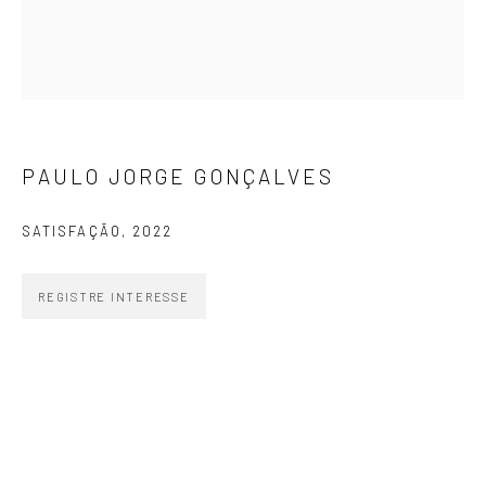
SIGNUP
PAULO JORGE GONÇALVES
ZIPPER GALERIA
SATISFAÇÃO
,
2022
R. Estados Unidos, 1494
Jardim America 01427-001
REGISTRE INTERESSE
São Paulo - Brasil
INSCREVA-SE
Substack
CONTATO