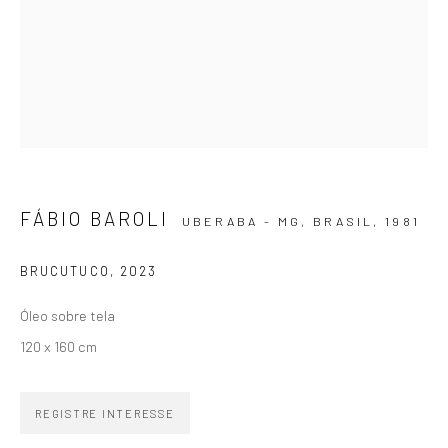
Email *
SIGNUP
FÁBIO BAROLI
UBERABA - MG, BRASIL,
1981
ZIPPER GALERIA
BRUCUTUCO
,
2023
R. Estados Unidos, 1494
Jardim America 01427-001
Óleo sobre tela
São Paulo - Brasil
120 x 160 cm
INSCREVA-SE
REGISTRE INTERESSE
Substack