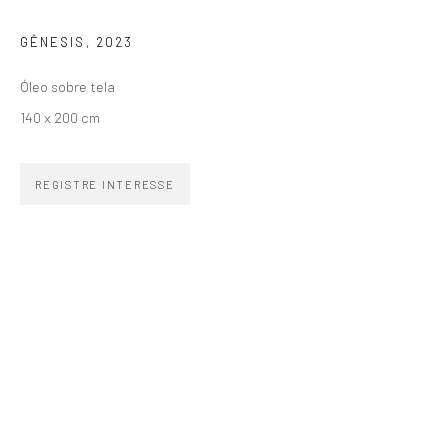
Email *
GÊNESIS
,
2023
Óleo sobre tela
SIGNUP
140 x 200 cm
REGISTRE INTERESSE
ZIPPER GALERIA
R. Estados Unidos, 1494
Jardim America 01427-001
São Paulo - Brasil
INSCREVA-SE
Substack