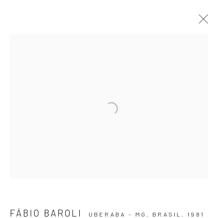
DEITAR O VERMELHO SOBRE O PAPEL
BRANCO PARA BEM ALIVIAR SEU
AMARGOR
FÁBIO BAROLI
3 AGOSTO - 2 SETEMBRO 2023
OBRAS
APRESENTAÇÃO
VIRTUAL EXHIBITION
ASSINE NOSSA NEWSLETTER
Primeiro nome *
FÁBIO BAROLI
UBERABA - MG, BRASIL,
1981