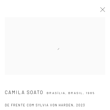
PIRIQUITÃO NIGHT CLUB: O
PATRIARCADO É UM SACO
CAMILA SOATO
5 SETEMBRO - 7 OUTUBRO 2023
OBRAS
APRESENTAÇÃO
VIRTUAL EXHIBITION
ASSINE NOSSA NEWSLETTER
Primeiro nome *
CAMILA SOATO
BRASÍLIA, BRASIL,
1985
DE FRENTE COM SYLVIA VON HARDEN
,
2023
Email *