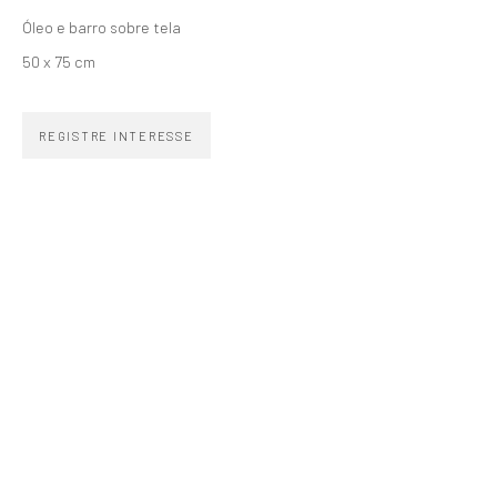
Óleo e barro sobre tela
50 x 75 cm
SIGNUP
REGISTRE INTERESSE
ZIPPER GALERIA
R. Estados Unidos, 1494
Jardim America 01427-001
São Paulo - Brasil
INSCREVA-SE
Substack
CONTATO