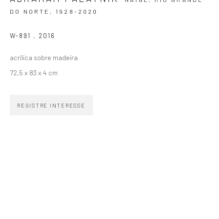
DO NORTE,
1928-2020
SIGNUP
W-891
,
2016
acrílica sobre madeira
72,5 x 83 x 4 cm
ZIPPER GALERIA
REGISTRE INTERESSE
R. Estados Unidos, 1494
Jardim America 01427-001
São Paulo - Brasil
INSCREVA-SE
Substack
CONTATO