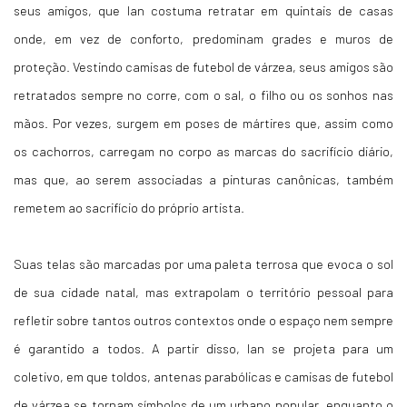
seus amigos, que Ian costuma retratar em quintais de casas
onde, em vez de conforto, predominam grades e muros de
proteção. Vestindo camisas de futebol de várzea, seus amigos são
retratados sempre no corre, com o sal, o filho ou os sonhos nas
mãos. Por vezes, surgem em poses de mártires que, assim como
os cachorros, carregam no corpo as marcas do sacrifício diário,
mas que, ao serem associadas a pinturas canônicas, também
remetem ao sacrifício do próprio artista.
Suas telas são marcadas por uma paleta terrosa que evoca o sol
de sua cidade natal, mas extrapolam o território pessoal para
refletir sobre tantos outros contextos onde o espaço nem sempre
é garantido a todos. A partir disso, Ian se projeta para um
coletivo, em que toldos, antenas parabólicas e camisas de futebol
de várzea se tornam símbolos de um urbano popular, enquanto o