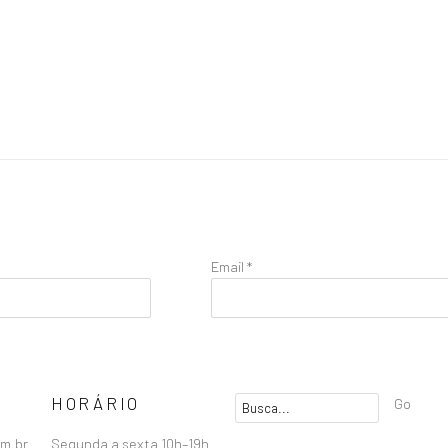
Email *
HORÁRIO
Go
om.br
Segunda a sexta 10h–19h