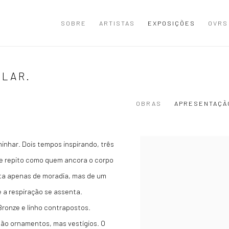
SOBRE
ARTISTAS
EXPOSIÇÕES
OVRS
 LAR.
OBRAS
APRESENTAÇÃ
inhar. Dois tempos inspirando, três
e repito como quem ancora o corpo
trata apenas de moradia, mas de um
 a respiração se assenta.
Bronze e linho contrapostos.
o ornamentos, mas vestígios. O