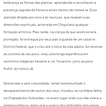
lembrança as formas das plantas, aprendendo a reconhecer a
presença sagrada da floresta antes mesmo de nomeá-la. Essa
atenção dirigida aos sons e às texturas, que revelam suas
dimensões espirituais, antecede em Chiquitano qualquer
formação artística. Mais tarde, na crença de que assim estaria
protegido, foi entregue por seus pais à guarda de um casal no
Distrito Federal, que o criou até o início da vida adulta. Ao retornar
ao convívio de seu povo, viveu uma longa experiência em
territórios indígenas Xavante e, no Tocantins, junto ao povo
Krahô, do tronco Jê.
Desterrado e sem comunidade, tendo testemunhado o
desaparecimento de muitos dos seus, instalou-se na Aldeia Velha,
na Chapada dos Guimarães, no exato lugar onde sua mãe vivera a
primeira infância, antes que o avanço dos latifúndios impusesse