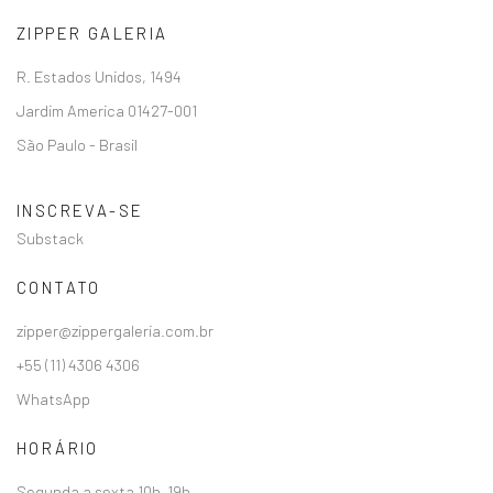
ZIPPER GALERIA
R. Estados Unidos, 1494
Jardim America 01427-001
São Paulo - Brasil
INSCREVA-SE
Substack
CONTATO
zipper@zippergaleria.com.br
+55 (11) 4306 4306
WhatsApp
HORÁRIO
Segunda a sexta 10h–19h