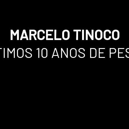
MARCELO TINOCO
TIMOS 10 ANOS DE PE