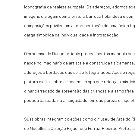
iconografia da realeza europeia. Os adereços, adornos ex
imagens dialogam com a pintura barroca holandesa e com 
composições privilegiam a representação de uma única fi
carga simbólica de individualidade e introspecção.
O processo de Duque articula procedimentos manuais com 
nasce no imaginário da artista e é construída fisicament
adereços e bordados que serão fotografados. Após o regi
pintura digital sobre a imagem, etapa que reforça o mistici
olhar carregado de apreensão das crianças e a atmosfer
poética baseada na ambiguidade, em que pureza e inqui
Suas obras integram coleções como o Museu de Arte do Ri
de Medellín, a Coleção Figueiredo Ferraz (Ribeirão Preto), 