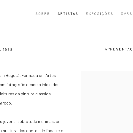
SOBRE
ARTISTAS
EXPOSIÇÕES
OVRS
APRESENTAÇ
A,
1968
a em Bogotá. Formada em Artes
View works.
com fotografia desde o início dos
eituras da pintura clássica
arroco.
 e jovens, sobretudo meninas, em
 austera dos contos de fadas e a