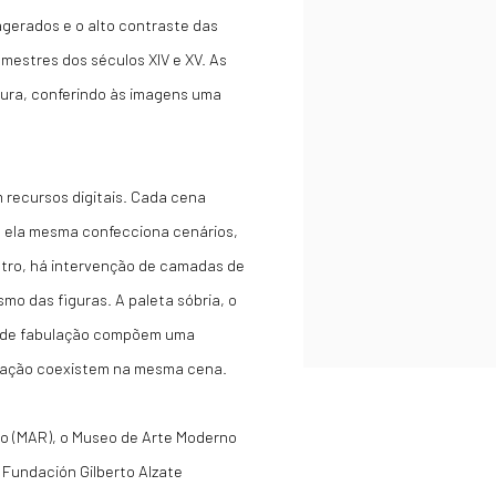
agerados e o alto contraste das
mestres dos séculos XIV e XV. As
gura, conferindo às imagens uma
recursos digitais. Cada cena
e: ela mesma confecciona cenários,
stro, há intervenção de camadas de
smo das figuras. A paleta sóbria, o
a de fabulação compõem uma
etação coexistem na mesma cena.
o (MAR), o Museo de Arte Moderno
a Fundación Gilberto Alzate