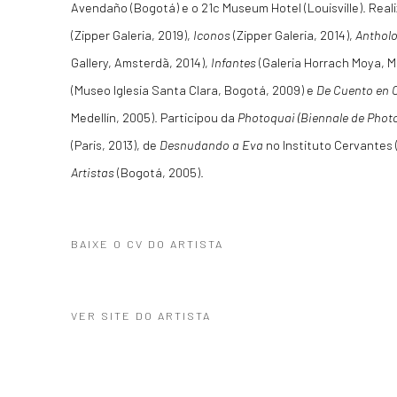
Avendaño (Bogotá) e o 21c Museum Hotel (Louisville). Reali
(Zipper Galeria, 2019),
Iconos
(Zipper Galeria, 2014),
Antholo
Gallery, Amsterdã, 2014),
Infantes
(Galeria Horrach Moya, M
(Museo Iglesia Santa Clara, Bogotá, 2009) e
De Cuento en 
Medellín, 2005). Participou da
Photoquai (Biennale de Phot
(Paris, 2013), de
Desnudando a Eva
no Instituto Cervantes 
Artistas
(Bogotá, 2005).
BAIXE O CV DO ARTISTA
(PDF, OPENS IN A NEW TAB.)
VER SITE DO ARTISTA