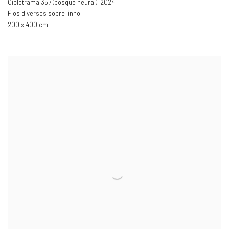
Ciclotrama 357 (bosque neural)
,
2024
Fios diversos sobre linho
200 x 400 cm