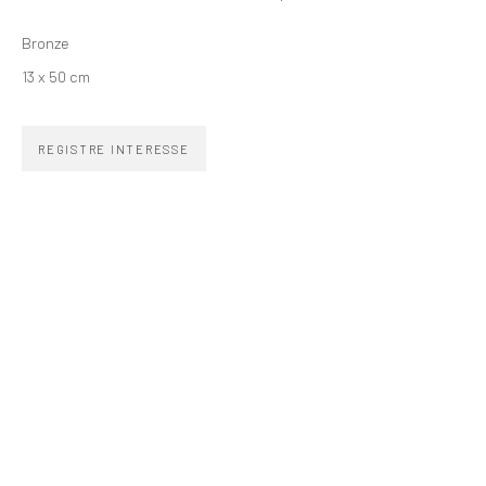
SIGNUP
Bronze
13 x 50 cm
REGISTRE INTERESSE
ZIPPER GALERIA
R. Estados Unidos, 1494
Jardim America 01427-001
São Paulo - Brasil
INSCREVA-SE
Substack
CONTATO
zipper@zippergaleria.com.br