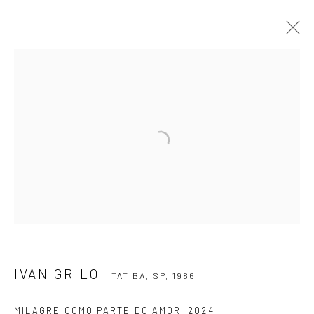
IVAN GRILO
ITATIBA, SP,
1986
APRESENTAÇÃO
OBRAS
VÍDEO
EXPOSIÇÕES
EVENTOS
BLOG
ASSINE NOSSA NEWSLETTER
Primeiro nome *
IVAN GRILO
Email *
ITATIBA, SP,
1986
MILAGRE COMO PARTE DO AMOR
,
2024