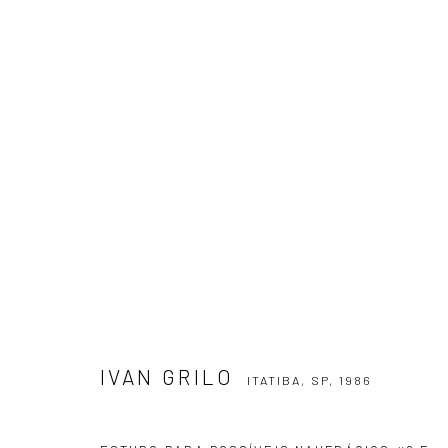
IVAN GRILO
ITATIBA, SP,
1986
IVAN GRILO
ITATIBA, SP,
1986
ASSINE NOSSA NEWSLETTER
Primeiro nome *