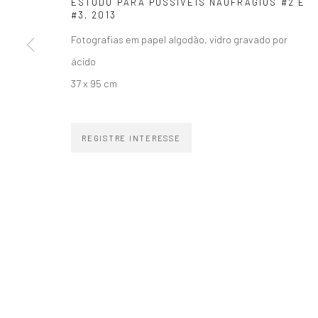
ESTUDO PARA POSSÍVEIS NAUFRÁGIOS #2 E
#3
,
2013
Fotografias em papel algodão, vidro gravado por
ácido
37 x 95 cm
ZIPPER GALERIA
CONTATO
R. Estados Unidos, 1494
zipper@zippergaleria.c
REGISTRE INTERESSE
Jardim America 01427-001
+55 (11) 4306 4306
São Paulo - Brasil
WhatsApp
INSCREVA-SE
Substack
COPYRIGHT © ZIPPER GALERIA, 2026.
SITE PRODUZIDO POR