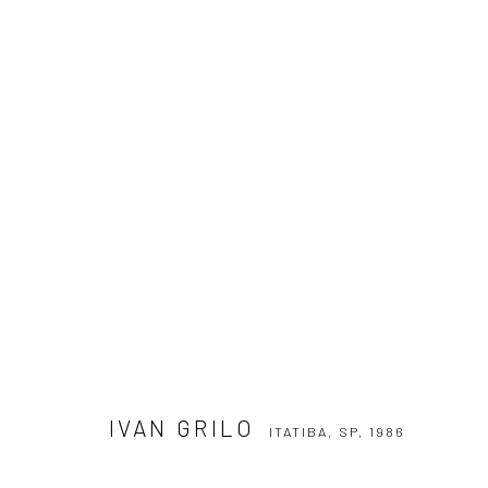
IVAN GRILO
ITATIBA, SP,
1986
IVAN GRILO
ITATIBA, SP,
1986
ASSINE NOSSA NEWSLETTER
Primeiro nome *