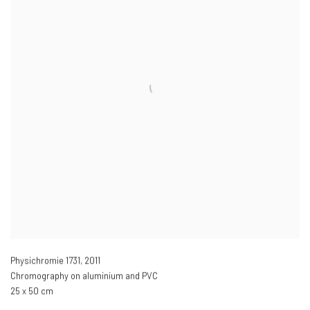
Physichromie 1731
,
2011
Chromography on aluminium and PVC
25 x 50 cm