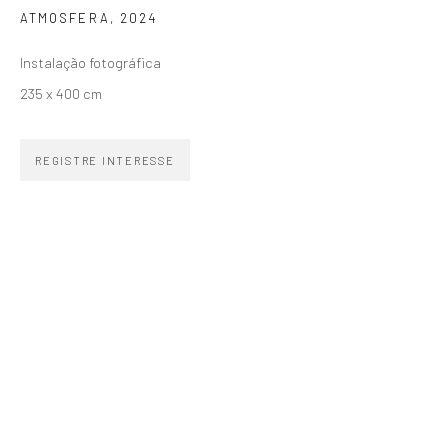
ATMOSFERA
,
2024
SIGNUP
Instalação fotográfica
235 x 400 cm
REGISTRE INTERESSE
ZIPPER GALERIA
R. Estados Unidos, 1494
Jardim America 01427-001
São Paulo - Brasil
INSCREVA-SE
Substack
CONTATO
zipper@zippergaleria.com.br