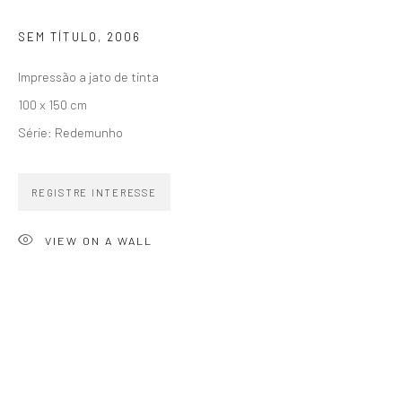
SIGNUP
SEM TÍTULO
,
2006
Impressão a jato de tinta
100 x 150 cm
Série:
Redemunho
ZIPPER GALERIA
R. Estados Unidos, 1494
REGISTRE INTERESSE
Jardim America 01427-001
VIEW ON A WALL
São Paulo - Brasil
INSCREVA-SE
Substack
CONTATO
zipper@zippergaleria.com.br