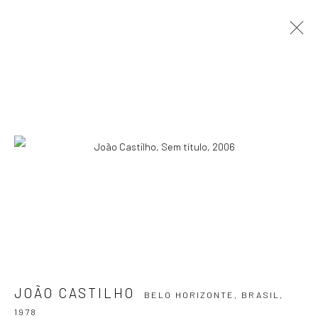
JOÃO CASTILHO
BELO HORIZONTE, BRASIL,
1978
APRESENTAÇÃO
OBRAS
EXPOSIÇÕES
EVENTOS
BLOG
ASSINE NOSSA NEWSLETTER
Primeiro nome *
Email *
JOÃO CASTILHO
BELO HORIZONTE, BRASIL,
1978