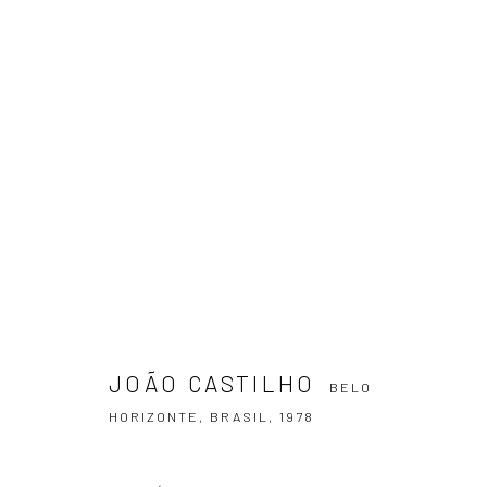
JOÃO CASTILHO
BELO HORIZONTE, BR
JOÃO CASTILHO
BELO
HORIZONTE, BRASIL,
1978
ASSINE NOSSA NEWSLETTER
Primeiro nome *