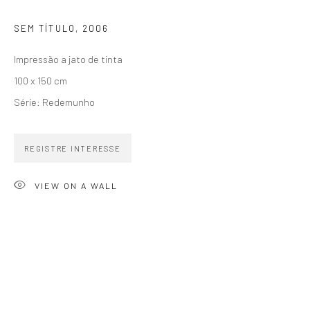
SIGNUP
SEM TÍTULO
,
2006
Impressão a jato de tinta
100 x 150 cm
Série:
Redemunho
ZIPPER GALERIA
R. Estados Unidos, 1494
REGISTRE INTERESSE
Jardim America 01427-001
VIEW ON A WALL
São Paulo - Brasil
INSCREVA-SE
Substack
CONTATO
zipper@zippergaleria.com.br