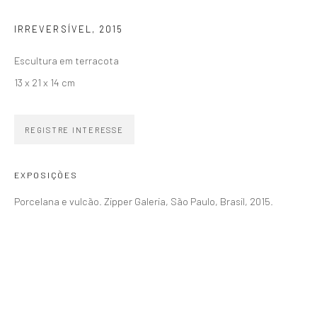
SIGNUP
IRREVERSÍVEL
,
2015
Escultura em terracota
13 x 21 x 14 cm
ZIPPER GALERIA
REGISTRE INTERESSE
R. Estados Unidos, 1494
Jardim America 01427-001
EXPOSIÇÕES
São Paulo - Brasil
Porcelana e vulcão. Zipper Galeria, São Paulo, Brasil, 2015.
INSCREVA-SE
Substack
CONTATO
zipper@zippergaleria.com.br