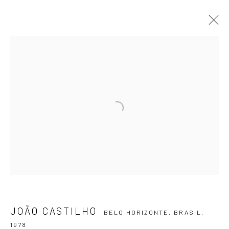
JOÃO CASTILHO
BELO HORIZONTE, BRASIL,
1978
APRESENTAÇÃO
OBRAS
EXPOSIÇÕES
EVENTOS
BLOG
ASSINE NOSSA NEWSLETTER
Primeiro nome *
Email *
JOÃO CASTILHO
BELO HORIZONTE, BRASIL,
1978