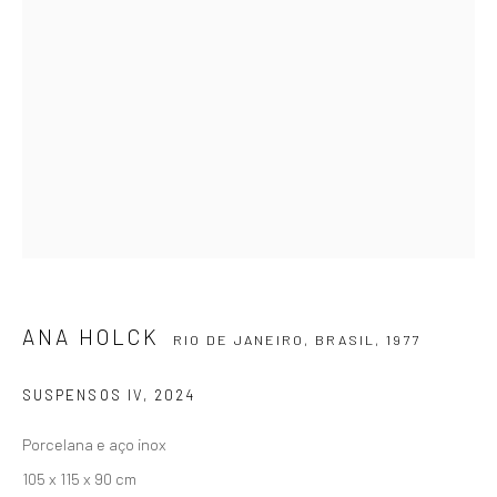
SIGNUP
ZIPPER GALERIA
R. Estados Unidos, 1494
Jardim America 01427-001
São Paulo - Brasil
ANA HOLCK
RIO DE JANEIRO, BRASIL,
1977
INSCREVA-SE
Substack
SUSPENSOS IV
,
2024
Porcelana e aço inox
CONTATO
105 x 115 x 90 cm
zipper@zippergaleria.com.br