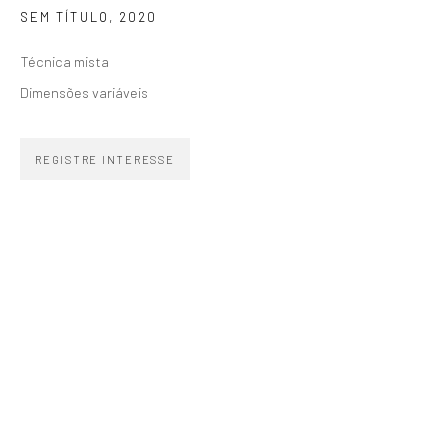
SEM TÍTULO
,
2020
SIGNUP
Técnica mista
Dimensões variáveis
REGISTRE INTERESSE
ZIPPER GALERIA
R. Estados Unidos, 1494
Jardim America 01427-001
São Paulo - Brasil
INSCREVA-SE
Substack
CONTATO
zipper@zippergaleria.com.br