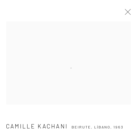
CAMILLE KACHANI
BEIRUTE, LÍBANO,
1963
APRESENTAÇÃO
OBRAS
VÍDEO
EXPOSIÇÕES
EVENTOS
BLOG
ASSINE NOSSA NEWSLETTER
Primeiro nome *
Email *
CAMILLE KACHANI
BEIRUTE, LÍBANO,
1963