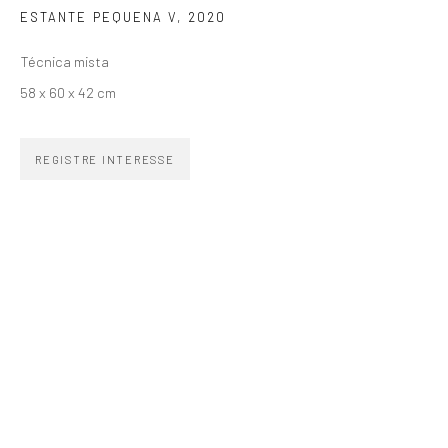
ESTANTE PEQUENA V
,
2020
SIGNUP
Técnica mista
58 x 60 x 42 cm
REGISTRE INTERESSE
ZIPPER GALERIA
R. Estados Unidos, 1494
Jardim America 01427-001
São Paulo - Brasil
INSCREVA-SE
Substack
CONTATO
zipper@zippergaleria.com.br