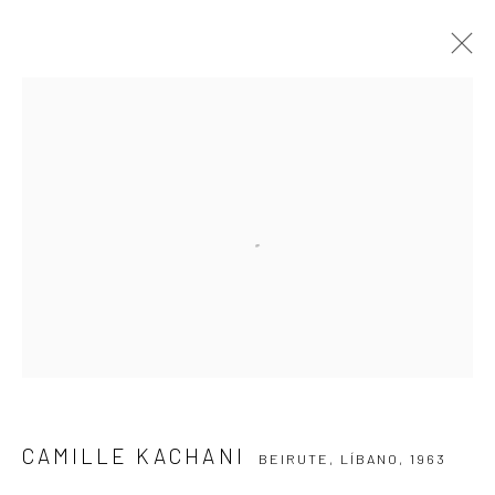
CAMILLE KACHANI
BEIRUTE, LÍBANO,
1963
APRESENTAÇÃO
OBRAS
VÍDEO
EXPOSIÇÕES
EVENTOS
BLOG
ASSINE NOSSA NEWSLETTER
Primeiro nome *
Email *
CAMILLE KACHANI
BEIRUTE, LÍBANO,
1963