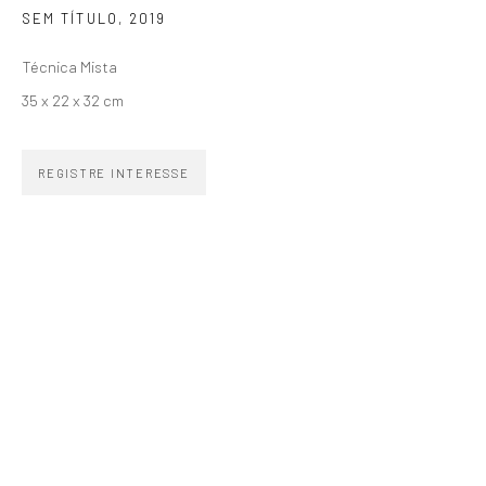
SEM TÍTULO
,
2019
SIGNUP
Técnica Mista
35 x 22 x 32 cm
REGISTRE INTERESSE
ZIPPER GALERIA
R. Estados Unidos, 1494
Jardim America 01427-001
São Paulo - Brasil
INSCREVA-SE
Substack
CONTATO
zipper@zippergaleria.com.br