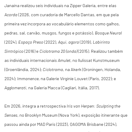
Janaina realizou seis individuais na Zipper Galeria, entre elas
Acorda
(2026, com curadoria de Marcello Dantas, em que pela
primeira vez incorpora ao vocabulário elementos como galhos,
pedras, sal, carvão, musgos, fungos e potássio),
Bosque Neural
(2024),
Espaço Preso
(2022),
Aqui, agora
(2019),
Labirinto
Sintrópico
(2016) e
Ciclotrama 20 (onda)
(2015). Realizou também
as individuais internacionais
Amulet
, no Ilulissat Kunstmuseum
(Groenlândia, 2024);
Ciclotrama
, na Akerk (Groningen, Holanda,
2024);
Immanence
, na Galerie Virginie Louvet (Paris, 2022); e
Agglomerati
, na Galeria Macca (Cagliari, Itália, 2017).
Em 2026, integra a retrospectiva
Iris van Herpen: Sculpting the
Senses
, no Brooklyn Museum (Nova York), exposição itinerante que
passou ainda por MAD Paris (2023), QAGOMA Brisbane (2024),