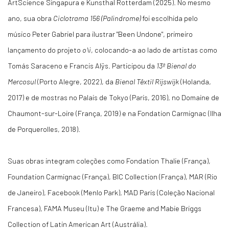
ArtScience Singapura e Kunsthal Rotterdam (2025). No mesmo
ano, sua obra
Ciclotrama 156 (Palindrome)
foi escolhida pelo
músico Peter Gabriel para ilustrar "Been Undone", primeiro
lançamento do projeto
o\i
, colocando-a ao lado de artistas como
Tomás Saraceno e Francis Alÿs. Participou da
13ª Bienal do
Mercosul
(Porto Alegre, 2022), da
Bienal Têxtil Rijswijk
(Holanda,
2017) e de mostras no Palais de Tokyo (Paris, 2016), no Domaine de
Chaumont-sur-Loire (França, 2019) e na Fondation Carmignac (Ilha
de Porquerolles, 2018).
Suas obras integram coleções como Fondation Thalie (França),
Foundation Carmignac (França), BIC Collection (França), MAR (Rio
de Janeiro), Facebook (Menlo Park), MAD Paris (Coleção Nacional
Francesa), FAMA Museu (Itu) e The Graeme and Mabie Briggs
Collection of Latin American Art (Austrália).