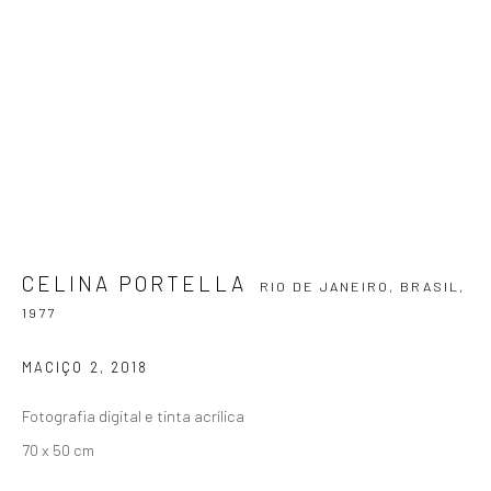
SIGNUP
ZIPPER GALERIA
R. Estados Unidos, 1494
CELINA PORTELLA
RIO DE JANEIRO, BRASIL,
Jardim America 01427-001
1977
São Paulo - Brasil
MACIÇO 2
,
2018
INSCREVA-SE
Fotografia digital e tinta acrílica
Substack
70 x 50 cm
CONTATO