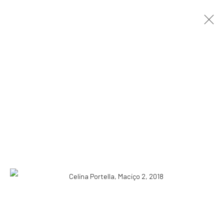
CELINA PORTELLA
RIO DE JANEIRO, BRASIL,
1977
APRESENTAÇÃO
OBRAS
VÍDEO
EXPOSIÇÕES
EVENTOS
BLOG
ASSINE NOSSA NEWSLETTER
Primeiro nome *
Email *