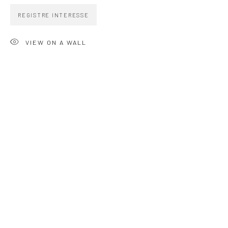
zipper@zippergaleria.com.br
REGISTRE INTERESSE
+55 (11) 4306 4306
WhatsApp
VIEW ON A WALL
HORÁRIO
Segunda a sexta 10h–19h
Sábados 11h–17h
Go
COPYRIGHT © ZIPPER GALERIA, 2026.