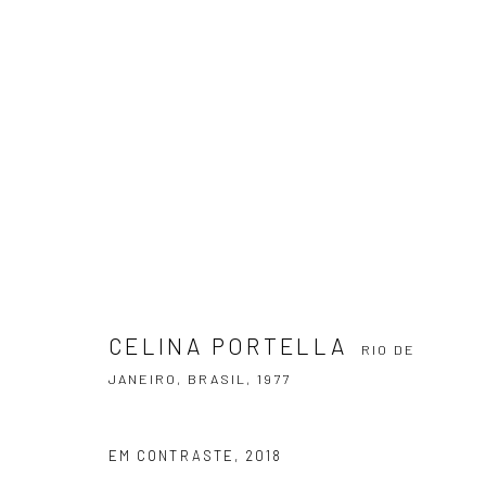
CELINA PORTELLA
RIO DE JANEIRO, 
CELINA PORTELLA
RIO DE
JANEIRO, BRASIL,
1977
ASSINE NOSSA NEWSLETTER
EM CONTRASTE
,
2018
Primeiro nome *