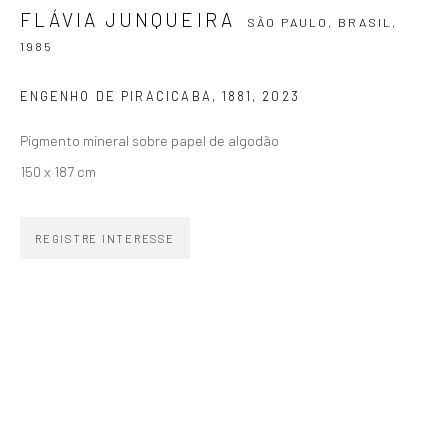
FLÁVIA JUNQUEIRA
SÃO PAULO, BRASIL,
SIGNUP
1985
ENGENHO DE PIRACICABA, 1881
,
2023
Pigmento mineral sobre papel de algodão
150 x 187 cm
ZIPPER GALERIA
R. Estados Unidos, 1494
REGISTRE INTERESSE
Jardim America 01427-001
São Paulo - Brasil
INSCREVA-SE
Substack
CONTATO
zipper@zippergaleria.com.br