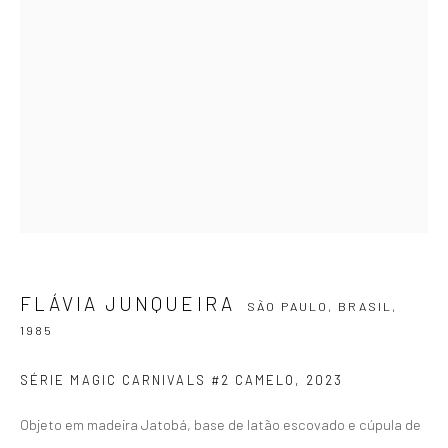
SIGNUP
ZIPPER GALERIA
R. Estados Unidos, 1494
Jardim America 01427-001
São Paulo - Brasil
FLÁVIA JUNQUEIRA
SÃO PAULO, BRASIL,
1985
INSCREVA-SE
Substack
SÉRIE MAGIC CARNIVALS #2 CAMELO
,
2023
CONTATO
Objeto em madeira Jatobá, base de latão escovado e cúpula de
zipper@zippergaleria.com.br