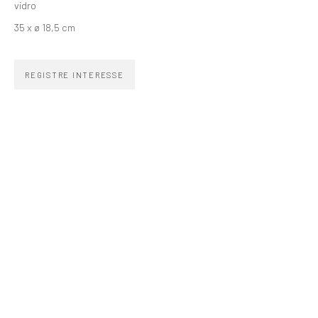
vidro
+55 (11) 4306 4306
35 x ø 18,5 cm
WhatsApp
HORÁRIO
REGISTRE INTERESSE
Segunda a sexta 10h–19h
Sábados 11h–17h
Go
COPYRIGHT © ZIPPER GALERIA, 2026.