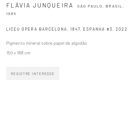
FLÁVIA JUNQUEIRA
SÃO PAULO, BRASIL,
SIGNUP
1985
LICEU OPERA BARCELONA, 1847, ESPANHA #3
,
2022
Pigmento mineral sobre papel de algodão
150 x 188 cm
ZIPPER GALERIA
R. Estados Unidos, 1494
REGISTRE INTERESSE
Jardim America 01427-001
São Paulo - Brasil
INSCREVA-SE
Substack
CONTATO
zipper@zippergaleria.com.br