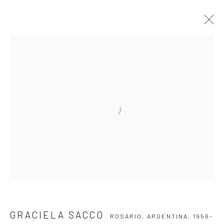
GRACIELA SACCO
ROSÁRIO, ARGENTINA,
1956-
2017
APRESENTAÇÃO
OBRAS
EXPOSIÇÕES
EVENTOS
BLOG
ASSINE NOSSA NEWSLETTER
Primeiro nome *
Email *
GRACIELA SACCO
ROSÁRIO, ARGENTINA,
1956-