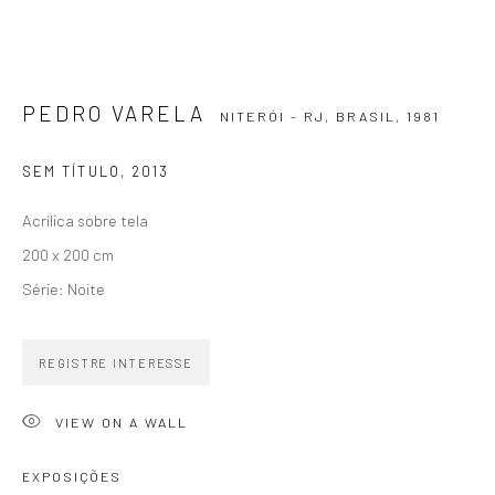
SIGNUP
PEDRO VARELA
NITERÓI - RJ, BRASIL,
1981
SEM TÍTULO
,
2013
ZIPPER GALERIA
Acrílica sobre tela
R. Estados Unidos, 1494
200 x 200 cm
Jardim America 01427-001
Série:
Noite
São Paulo - Brasil
REGISTRE INTERESSE
INSCREVA-SE
Substack
VIEW ON A WALL
CONTATO
EXPOSIÇÕES
zipper@zippergaleria.com.br