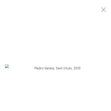
PEDRO VARELA
NITERÓI - RJ, BRASIL,
1981
APRESENTAÇÃO
OBRAS
VÍDEO
EXPOSIÇÕES
EVENTOS
BLOG
ASSINE NOSSA NEWSLETTER
Primeiro nome *
Email *