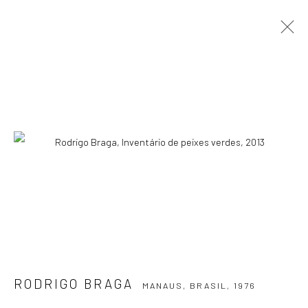
RODRIGO BRAGA
MANAUS, BRASIL,
1976
APRESENTAÇÃO
OBRAS
BIOGRAFIA
EXPOSIÇÕES
EVENTOS
BLOG
ASSINE NOSSA NEWSLETTER
Primeiro nome *
Email *
RODRIGO BRAGA
MANAUS, BRASIL,
1976