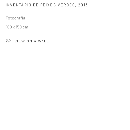
INVENTÁRIO DE PEIXES VERDES
,
2013
SIGNUP
Fotografia
100 x 150 cm
VIEW ON A WALL
ZIPPER GALERIA
R. Estados Unidos, 1494
Jardim America 01427-001
São Paulo - Brasil
INSCREVA-SE
Substack
CONTATO
zipper@zippergaleria.com.br