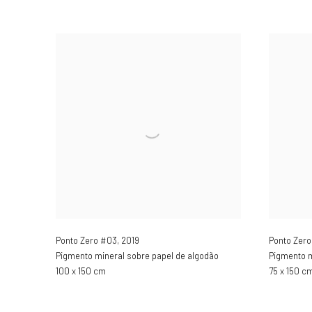
Ponto Zero #03
,
2019
Ponto Zer
Pigmento mineral sobre papel de algodão
Pigmento m
100 x 150 cm
75 x 150 c