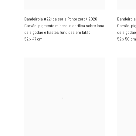
Bandeirola #22 (da série Ponto zero)
,
2026
Bandeirola
Carvão, pigmento mineral e acrílica sobre lona
Carvão, pi
de algodão e hastes fundidas em latão
de algodão
52 x 47 cm
52 x 50 cm