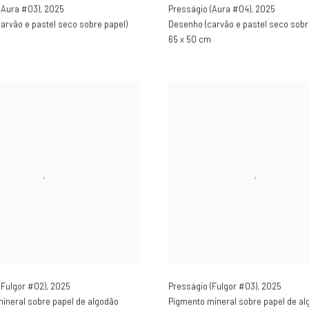
(Aura #03)
,
2025
Presságio (Aura #04)
,
2025
arvão e pastel seco sobre papel)
Desenho (carvão e pastel seco sobr
65 x 50 cm
(Fulgor #02)
,
2025
Presságio (Fulgor #03)
,
2025
ineral sobre papel de algodão
Pigmento mineral sobre papel de al