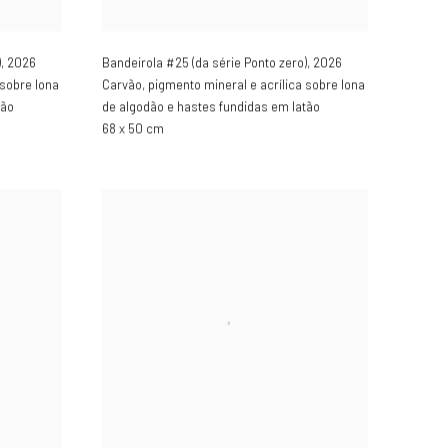
)
,
2026
Bandeirola #25 (da série Ponto zero)
,
2026
 sobre lona
Carvão, pigmento mineral e acrílica sobre lona
tão
de algodão e hastes fundidas em latão
68 x 50 cm