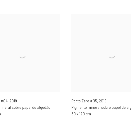
o #04
,
2019
Ponto Zero #05
,
2019
ineral sobre papel de algodão
Pigmento mineral sobre papel de al
m
80 x 120 cm