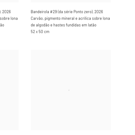
)
,
2026
Bandeirola #29 (da série Ponto zero)
,
2026
 sobre lona
Carvão, pigmento mineral e acrílica sobre lona
tão
de algodão e hastes fundidas em latão
52 x 50 cm