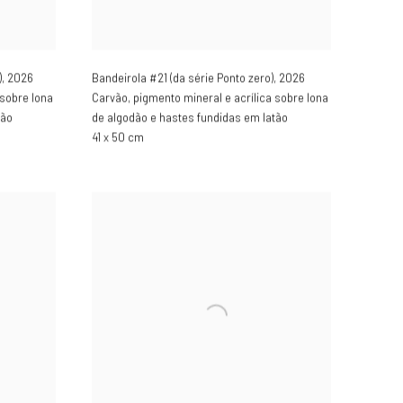
)
,
2026
Bandeirola #21 (da série Ponto zero)
,
2026
 sobre lona
Carvão, pigmento mineral e acrílica sobre lona
tão
de algodão e hastes fundidas em latão
41 x 50 cm