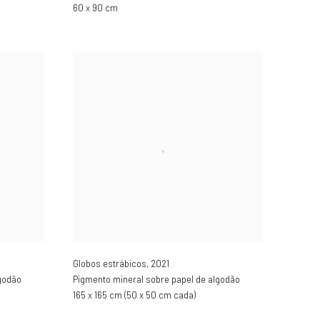
60 x 90 cm
Globos estrábicos
,
2021
godão
Pigmento mineral sobre papel de algodão
165 x 165 cm (50 x 50 cm cada)