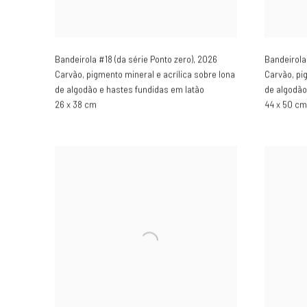
Bandeirola #18 (da série Ponto zero)
,
2026
Bandeirola 
Carvão, pigmento mineral e acrílica sobre lona
Carvão, pi
de algodão e hastes fundidas em latão
de algodão
26 x 38 cm
44 x 50 cm