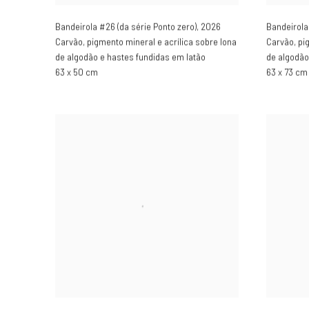
Bandeirola #26 (da série Ponto zero)
,
2026
Bandeirola
Carvão, pigmento mineral e acrílica sobre lona
Carvão, pi
de algodão e hastes fundidas em latão
de algodão
63 x 50 cm
63 x 73 cm