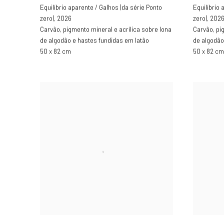
Equilíbrio aparente / Galhos (da série Ponto
Equilíbrio 
zero)
,
2026
zero)
,
202
Carvão, pigmento mineral e acrílica sobre lona
Carvão, pi
de algodão e hastes fundidas em latão
de algodão
50 x 82 cm
50 x 82 cm