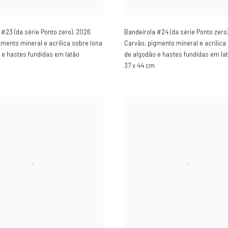
 #23 (da série Ponto zero)
,
2026
Bandeirola #24 (da série Ponto zero
gmento mineral e acrílica sobre lona
Carvão, pigmento mineral e acrílica
 e hastes fundidas em latão
de algodão e hastes fundidas em la
37 x 44 cm