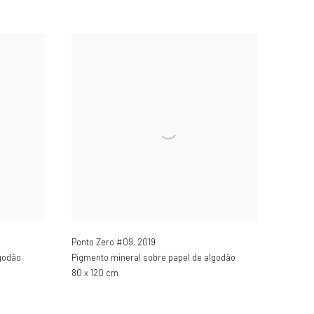
Ponto Zero #09
,
2019
godão
Pigmento mineral sobre papel de algodão
80 x 120 cm