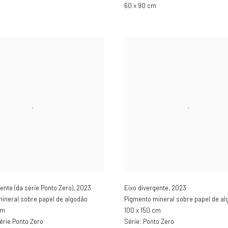
m
60 x 90 cm
ente (da série Ponto Zero)
,
2023
Eixo divergente
,
2023
ineral sobre papel de algodão
Pigmento mineral sobre papel de al
cm
100 x 150 cm
érie Ponto Zero
Série:
Ponto Zero