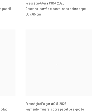
Presságio (Aura #05)
,
2025
e papel)
Desenho (carvão e pastel seco sobre papel)
50 x 65 cm
Presságio (Fulgor #04)
,
2025
godão
Pigmento mineral sobre papel de algodão