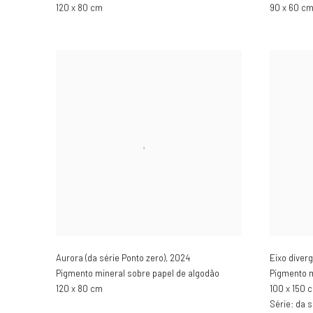
120 x 80 cm
90 x 60 c
Aurora (da série Ponto zero)
,
2024
Eixo diverg
Pigmento mineral sobre papel de algodão
Pigmento m
120 x 80 cm
100 x 150 
Série:
da s