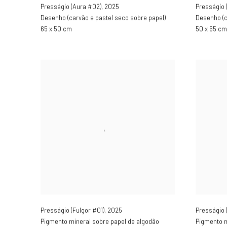
Presságio (Aura #02)
,
2025
Presságio 
Desenho (carvão e pastel seco sobre papel)
Desenho (c
65 x 50 cm
50 x 65 cm
Presságio (Fulgor #01)
,
2025
Presságio 
Pigmento mineral sobre papel de algodão
Pigmento m