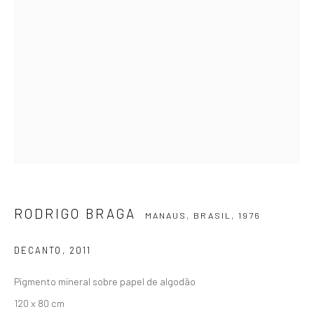
SIGNUP
ZIPPER GALERIA
R. Estados Unidos, 1494
Jardim America 01427-001
São Paulo - Brasil
RODRIGO BRAGA
MANAUS, BRASIL,
1976
INSCREVA-SE
Substack
DECANTO
,
2011
Pigmento mineral sobre papel de algodão
CONTATO
120 x 80 cm
zipper@zippergaleria.com.br