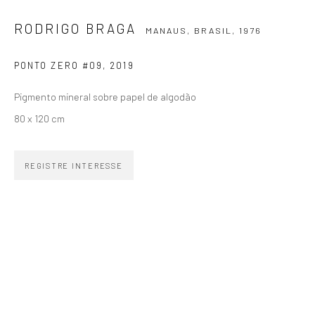
SIGNUP
RODRIGO BRAGA
MANAUS, BRASIL,
1976
PONTO ZERO #09
,
2019
Pigmento mineral sobre papel de algodão
80 x 120 cm
ZIPPER GALERIA
R. Estados Unidos, 1494
REGISTRE INTERESSE
Jardim America 01427-001
São Paulo - Brasil
INSCREVA-SE
Substack
CONTATO
zipper@zippergaleria.com.br