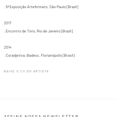
. 5ª Exposição Arteformato, São Paulo [Brazil]
2017
. Encontro de Tons, Rio de Janeiro [Brazil]
2014
. Coradjetiva, Badesc, Florianópolis [Brasil]
BAIXE O CV DO ARTISTA
(PDF, OPENS IN A NEW TAB.)
ASSINE NOSSA NEWSLETTER