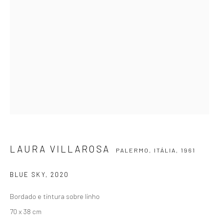
SIGNUP
ZIPPER GALERIA
R. Estados Unidos, 1494
Jardim America 01427-001
São Paulo - Brasil
LAURA VILLAROSA
PALERMO, ITÁLIA,
1961
INSCREVA-SE
Substack
BLUE SKY
,
2020
Bordado e tintura sobre linho
CONTATO
70 x 38 cm
zipper@zippergaleria.com.br