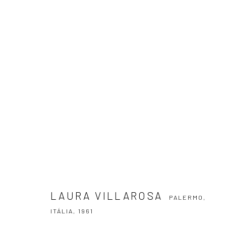
LAURA VILLAROSA
PALERMO, ITÁLIA,
LAURA VILLAROSA
PALERMO,
ASSINE NOSSA NEWSLETTER
ITÁLIA,
1961
Primeiro nome *