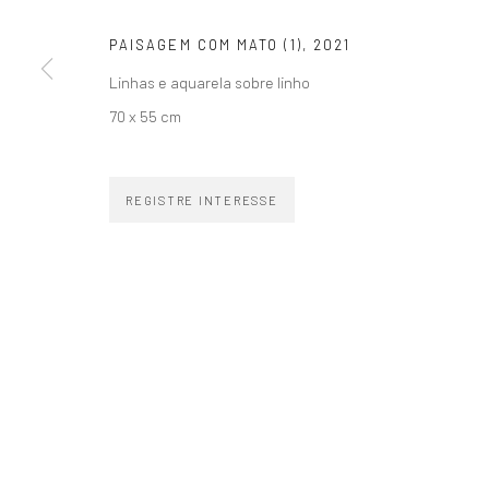
PAISAGEM COM MATO (1)
,
2021
Linhas e aquarela sobre linho
70 x 55 cm
ZIPPER GALERIA
CONTATO
R. Estados Unidos, 1494
zipper@zippergaleria.c
REGISTRE INTERESSE
Jardim America 01427-001
+55 (11) 4306 4306
São Paulo - Brasil
WhatsApp
INSCREVA-SE
Substack
COPYRIGHT © ZIPPER GALERIA, 2026.
SITE PRODUZIDO POR