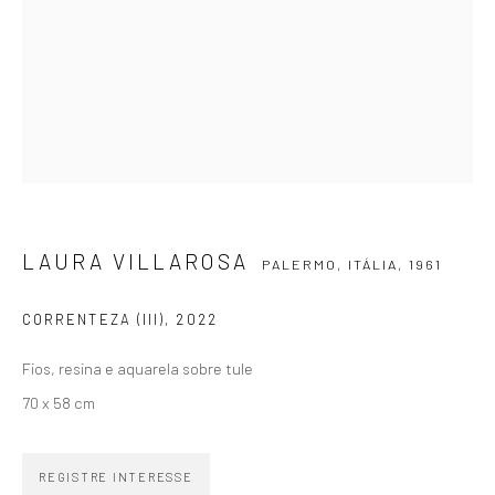
SIGNUP
ZIPPER GALERIA
R. Estados Unidos, 1494
LAURA VILLAROSA
PALERMO, ITÁLIA,
1961
Jardim America 01427-001
São Paulo - Brasil
CORRENTEZA (III)
,
2022
INSCREVA-SE
Fios, resina e aquarela sobre tule
Substack
70 x 58 cm
CONTATO
REGISTRE INTERESSE
zipper@zippergaleria.com.br