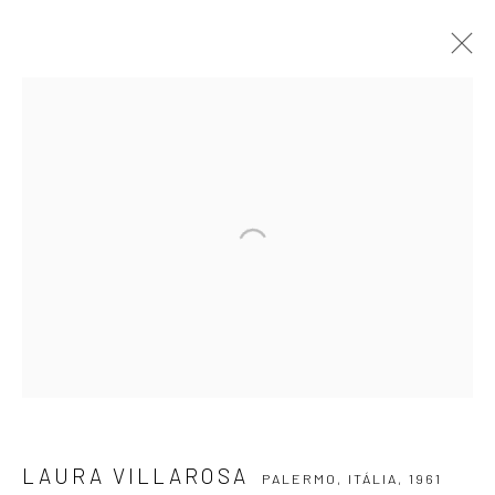
LAURA VILLAROSA
PALERMO, ITÁLIA,
1961
APRESENTAÇÃO
OBRAS
BIOGRAFIA
EXPOSIÇÕES
EVENTOS
BLOG
ASSINE NOSSA NEWSLETTER
Primeiro nome *
Email *
LAURA VILLAROSA
PALERMO, ITÁLIA,
1961